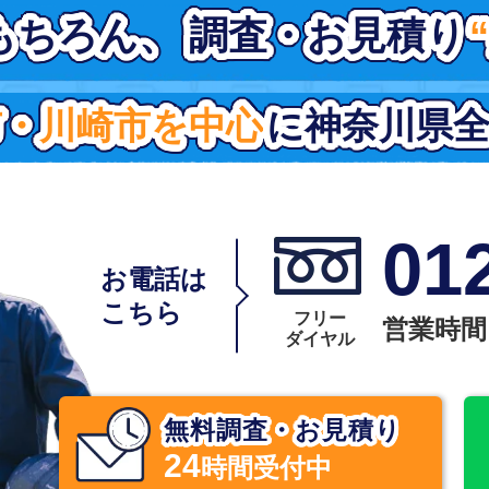
もちろん、
もちろん、
調査・お見積り
調査・お見積り
市・川崎市を中心
市・川崎市を中心
に神奈川県
に神奈川県
012
お電話は
こちら
フリー
営業時間 8
ダイヤル
無料調査・お見積り
24
時間受付中