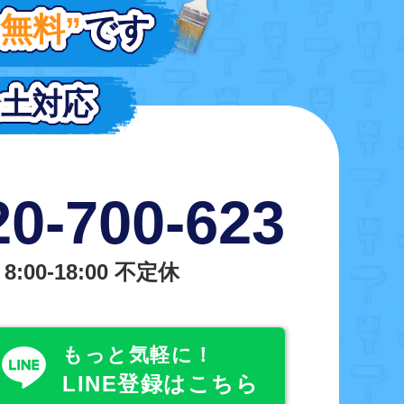
“無料”
“無料”
です
です
全土対応
全土対応
0-700-623
:00-18:00 不定休
もっと気軽に！
LINE登録はこちら