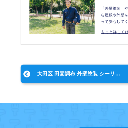
「外壁塗装」
ら屋根や外壁
って安心して
もっと詳しくは
大田区 田園調布 外壁塗装 シーリン
グ工事