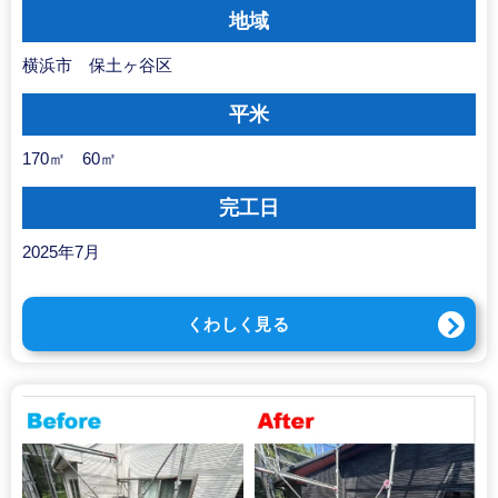
地域
横浜市 保土ヶ谷区
平米
170㎡ 60㎡
完工日
2025年7月
くわしく見る