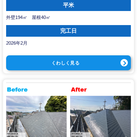
平米
外壁194㎡ 屋根40㎡
完工日
2026年2月
くわしく見る