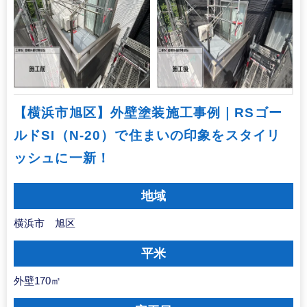
【横浜市旭区】外壁塗装施工事例｜RSゴー
ルドSI（N-20）で住まいの印象をスタイリ
ッシュに一新！
地域
横浜市 旭区
平米
外壁170㎡