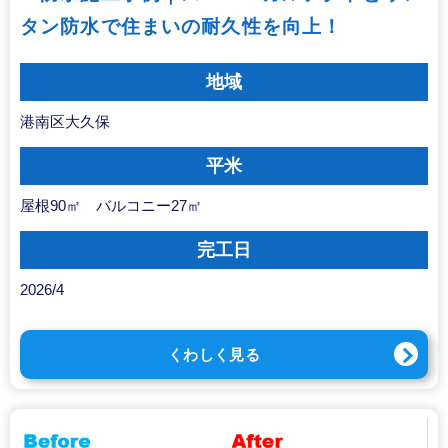
タン防水で住まいの耐久性を向上！
地域
港南区大久保
平米
屋根90㎡ バルコニー27㎡
完工日
2026/4
くわしく見る