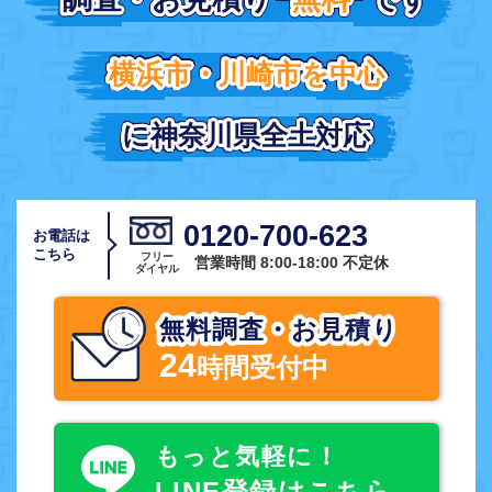
横浜市・川崎市を中心
横浜市・川崎市を中心
に神奈川県全土対応
に神奈川県全土対応
0120-700-623
お電話は
こちら
フリー
営業時間 8:00-18:00 不定休
ダイヤル
無料調査・お見積り
24
時間受付中
もっと気軽に！
LINE登録はこちら