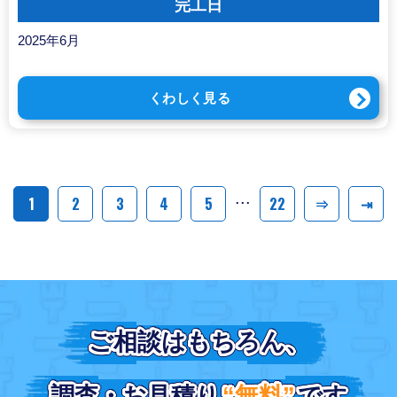
完工日
2025年6月
くわしく見る
...
1
2
3
4
5
22
⇒
⇥
ご相談はもちろん、
ご相談はもちろん、
調査・お見積り
調査・お見積り
“無料”
“無料”
です
です