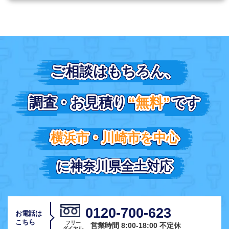
ご相談はもちろん、
ご相談はもちろん、
調査・お見積り
調査・お見積り
“無料”
“無料”
です
です
横浜市・川崎市を中心
横浜市・川崎市を中心
に神奈川県全土対応
に神奈川県全土対応
0120-700-623
お電話は
こちら
フリー
営業時間 8:00-18:00 不定休
ダイヤル