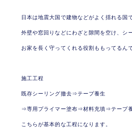
日本は地震大国で建物などがよく揺れる国
外壁や窓回りなどにわざと隙間を空け、シ
お家を長く守ってくれる役割ももってるんで
施工工程
既存シーリング撤去⇒テープ養生
⇒専用プライマー塗布⇒材料充填⇒テープ
こちらが基本的な工程になります。