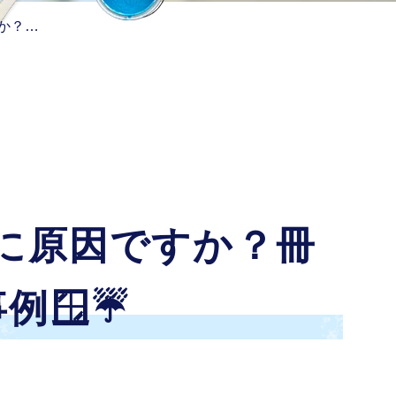
か？…
に原因ですか？冊
🪟☔️