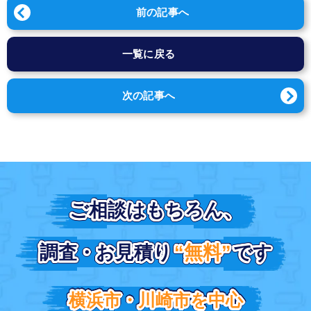
前の記事へ
一覧に戻る
次の記事へ
ご相談はもちろん、
ご相談はもちろん、
調査・お見積り
調査・お見積り
“無料”
“無料”
です
です
横浜市・川崎市を中心
横浜市・川崎市を中心