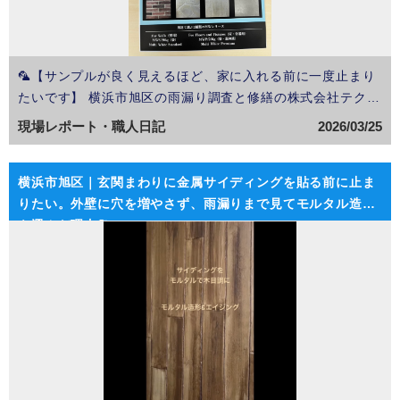
🦜【サンプルが良く見えるほど、家に入れる前に一度止まり
たいです】 横浜市旭区の雨漏り調査と修繕の株式会社テクア
ートです👨‍🎨 サンプルを見ると、正直どれも良く見えま
現場レポート・職人日記
2026/03/25
す。🌤️ 岩肌も、木目も、レンガも、タイル調も、それぞれ
表情が違っていて、玄関まわりやアクセント壁に入…
横浜市旭区｜玄関まわりに金属サイディングを貼る前に止ま
りたい。外壁に穴を増やさず、雨漏りまで見てモルタル造形
を選んだ理由🐘