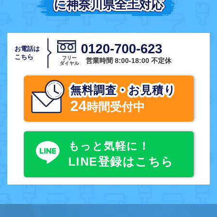
に神奈川県全土対応
に神奈川県全土対応
0120-700-623
お電話は
こちら
フリー
営業時間 8:00-18:00 不定休
ダイヤル
無料調査・お見積り
24
時間受付中
もっと気軽に！
LINE登録はこちら