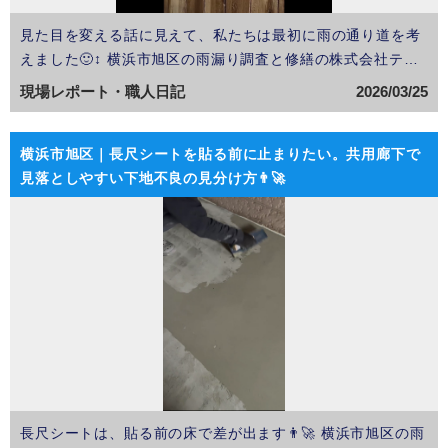
見た目を変える話に見えて、私たちは最初に雨の通り道を考
えました🙂‍↕️ 横浜市旭区の雨漏り調査と修繕の株式会社テク
アートです🎨 最初にこの玄関まわりを見たとき、正直、貼る
現場レポート・職人日記
2026/03/25
前に一回止まりたいなと思いました🛠️ 他社様からは、金属サ
イディングを貼ってアクセントをつけるご提案が出て…
横浜市旭区｜長尺シートを貼る前に止まりたい。共用廊下で
見落としやすい下地不良の見分け方👨‍🚀
長尺シートは、貼る前の床で差が出ます👨‍🚀 横浜市旭区の雨