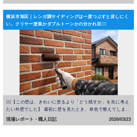
く見えてしまうことがあります。今回の横浜市青葉区の現場
も、まさにその状態でした🌤️ 正面の壁に傷みや不陸が残っ
横浜市旭区｜レンガ調サイディングは一度つぶすと戻しにく
ていて…
い。クリヤー塗装かダブルトーンかの分かれ目👨‍⚖️
👨‍⚖️【この壁は、きれいに塗るより「どう残すか」を先に考え
たい外壁でした】 最初に壁を見たとき、単色で整えてしまう
には少し惜しいなと思いました🌤️ レンガ調の凹凸がまだ生
現場レポート・職人日記
2026/03/23
きていて、うまく残せたら、この外壁の印象はかなり変わる
と感じたからです。 ただ、その一方で、クリヤー塗…