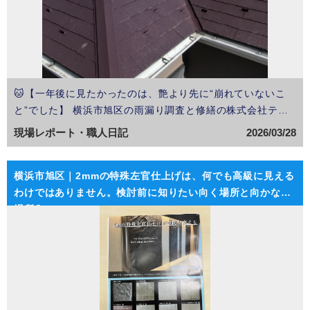
🐱【一年後に見たかったのは、艶より先に“崩れていないこ
と”でした】 横浜市旭区の雨漏り調査と修繕の株式会社テク
アートです🚑 今回一年点検でこの現場へ伺ったとき、私が最
現場レポート・職人日記
2026/03/28
初に見たのは、塗った直後のような艶の強さではありません
でした。横浜市旭区で外壁塗装や屋根塗装をご検討…
横浜市旭区｜2mmの特殊左官仕上げは、何でも高級に見える
わけではありません。検討前に知りたい向く場所と向かない
場所🦜