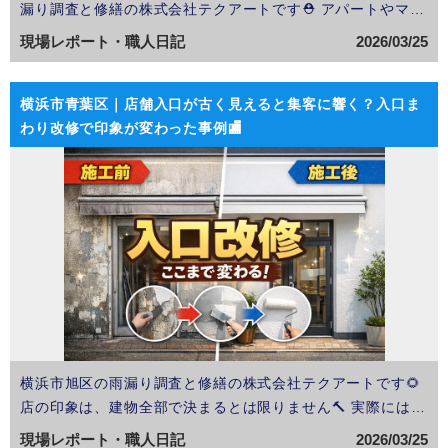
漏り調査と修繕の株式会社テクアートです⛑️ アパートやマン
ションの共用廊下で長尺シート工事を行うとき、見た目のき
現場レポート・職人日記
2026/03/25
れいさに目が向きやすいのですが、現場で私が最初に見るの
は、シートそのものより先に床の状態です🔧 床が一見…
横浜市青葉区｜店舗入口が古く見えると集客に響く？入口ま
わり改修で印象が変わった事例🏬
横浜市旭区の雨漏り調査と修繕の株式会社テクアートです🌻
店の印象は、建物全部で決まるとは限りません🔨 実際には、
入口まわりの一面が少し損をしているだけで、店全体まで古
現場レポート・職人日記
2026/03/25