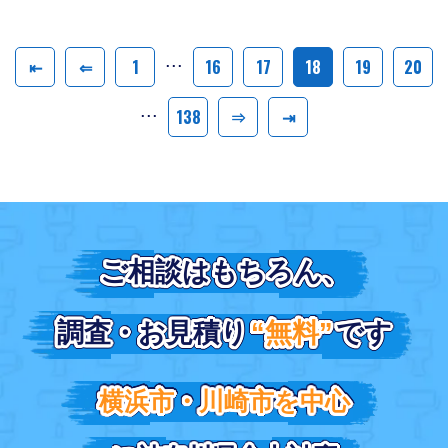
...
⇤
⇐
1
16
17
18
19
20
...
138
⇒
⇥
ご相談はもちろん、
ご相談はもちろん、
調査・お見積り
調査・お見積り
“無料”
“無料”
です
です
横浜市・川崎市を中心
横浜市・川崎市を中心