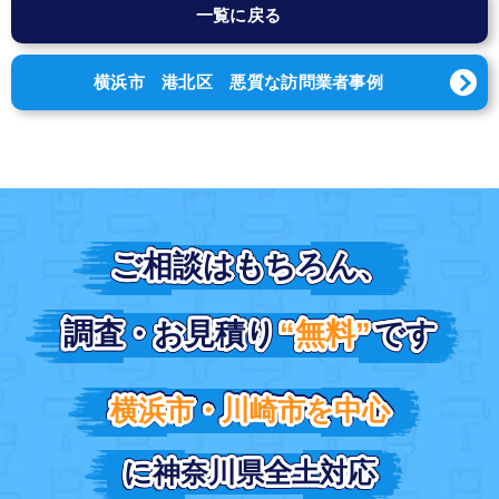
一覧に戻る
横浜市 港北区 悪質な訪問業者事例
ご相談はもちろん、
ご相談はもちろん、
調査・お見積り
調査・お見積り
“無料”
“無料”
です
です
横浜市・川崎市を中心
横浜市・川崎市を中心
に神奈川県全土対応
に神奈川県全土対応