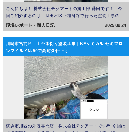
こんにちは！ 株式会社テクアートの施工部:藤田です！ 今
回ご紹介するのは、世田谷区上祖師谷で行った塗装工事の一
部、付帯部（雨樋）の塗装工事です！ 付帯部はお住まい全体
現場レポート・職人日記
2025.09.24
の美観や耐久性を大きく左右する重要な箇所であり、外壁塗
装と合わせてしっかりとメンテナンスすることが…
川崎市宮前区｜土台水切り塗装工事｜KFケミカル セミフロ
ンマイルドN-90で高耐久仕上げ
横浜市旭区の外装専門店、株式会社テクアートです🫡 今回は