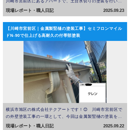
川崎市宮前区にあるアパートで、土台水切りの塗装を行いま
した😊 土台水切りは建物の一番下、外壁と基礎の境目に設
現場レポート・職人日記
2025.09.23
置されている金属部材で、雨水を基礎内部に浸入させないた
めの重要な役割を担っています。 普段はあまり目立ちま…
【川崎市宮前区｜金属製竪樋の塗装工事】セミフロンマイル
ドN-90で仕上げる高耐久の付帯部塗装
横浜市旭区の株式会社テクアートです！😊 川崎市宮前区で
の外壁塗装工事の一環として、今回は金属製竪樋の塗装を行
いました。 竪樋は屋根から流れる雨水を地面まで導く大切
現場レポート・職人日記
2025.09.22