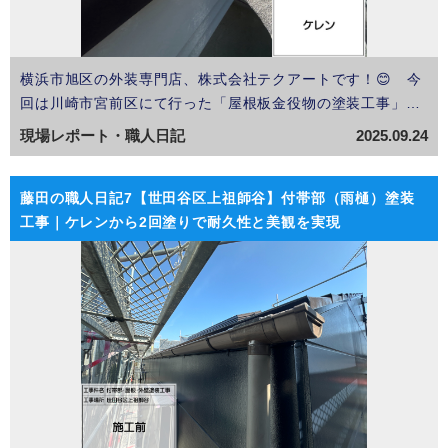
横浜市旭区の外装専門店、株式会社テクアートです！😊 今
回は川崎市宮前区にて行った「屋根板金役物の塗装工事」に
ついてご紹介します。 屋根全体はシングル葺きで、まだ十
現場レポート・職人日記
2025.09.24
分に良好な状態でした。 しかし、棟板金や役物部分は金属製
のため、経年による塗膜の劣化や錆が見られる状…
藤田の職人日記7【世田谷区上祖師谷】付帯部（雨樋）塗装
工事｜ケレンから2回塗りで耐久性と美観を実現