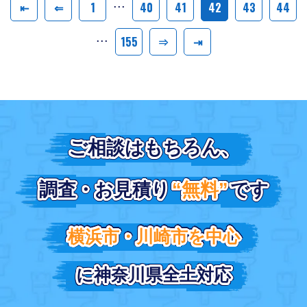
...
⇤
⇐
1
40
41
42
43
44
...
155
⇒
⇥
ご相談はもちろん、
ご相談はもちろん、
調査・お見積り
調査・お見積り
“無料”
“無料”
です
です
横浜市・川崎市を中心
横浜市・川崎市を中心
に神奈川県全土対応
に神奈川県全土対応