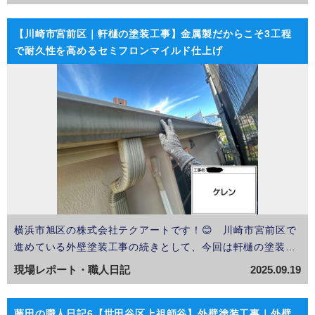
な役割を持っています。普段はあまり目立たない部分です
が、実は劣化が進みやすく、錆や塗膜の剥がれを放置す…
【川崎市宮前区｜軒樋の塗装工事】金属製だからこそ3工程
で耐久性を高めるセミフロンマイルド仕上げ
横浜市旭区の株式会社テクアートです！😊 川崎市宮前区で
進めている外壁塗装工事の続きとして、今回は軒樋の塗装を
ご紹介します。 普段よく見る軒樋は、樹脂（塩ビ製）が主
現場レポート・職人日記
2025.09.19
流です。 ですが今回のお宅は珍しい「金属製」の軒樋でした
💡 金属製はどうしても価格は上がりますが、…
藤田の職人日記6【世田谷区上祖師谷】外壁塗装工事｜外壁