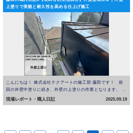
上塗りで美観と耐久性を高める仕上げ施工
こんにちは！ 株式会社テクアートの施工部:藤田です！ 前
回の外壁中塗りに続き、外壁の上塗りの作業となります。
🔴工事内容 • 工事件名：付帯部・屋根・外壁塗装工事 • 工事
現場レポート・職人日記
2025.09.19
場所：世田谷区上祖師谷 • 施工内容：外壁塗装（上塗り工
程） &nbs…