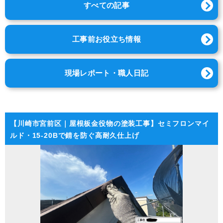
すべての記事
工事前お役立ち情報
現場レポート・職人日記
【川崎市宮前区｜屋根板金役物の塗装工事】セミフロンマイ
ルド・15-20Bで錆を防ぐ高耐久仕上げ